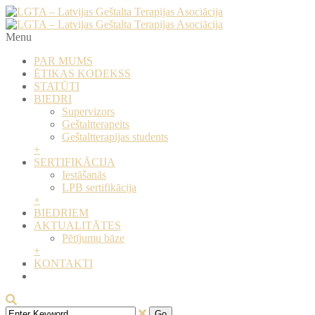
Menu
PAR MUMS
ĒTIKAS KODEKSS
STATŪTI
BIEDRI
Supervizors
​Geštaltterapeits
​Geštaltterapijas students
+
SERTIFIKĀCIJA
Iestāšanās
LPB sertifikācija
+
BIEDRIEM
AKTUALITĀTES
Pētījumu bāze
+
KONTAKTI