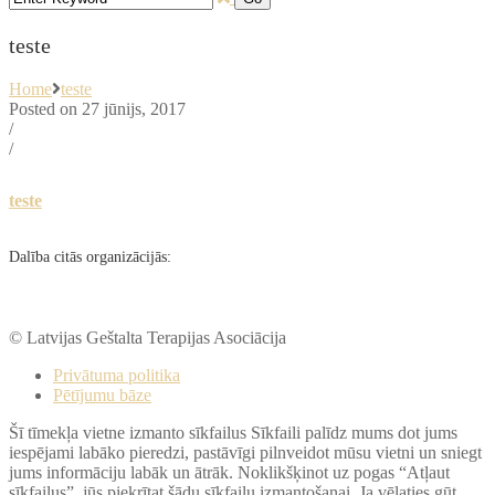
teste
Home
teste
Posted on 27 jūnijs, 2017
/
/
teste
Dalība citās organizācijās:
© Latvijas Geštalta Terapijas Asociācija
Privātuma politika
Pētījumu bāze
Šī tīmekļa vietne izmanto sīkfailus Sīkfaili palīdz mums dot jums
iespējami labāko pieredzi, pastāvīgi pilnveidot mūsu vietni un sniegt
jums informāciju labāk un ātrāk. Noklikšķinot uz pogas “Atļaut
sīkfailus”, jūs piekrītat šādu sīkfailu izmantošanai. Ja vēlaties gūt