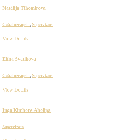
Natālija Tihomirova
​Geštaltterapeits
,
Supervizors
View Details
Elīna Svatikova
​Geštaltterapeits
,
Supervizors
View Details
Inga Kimbore-Āboliņa
Supervizors