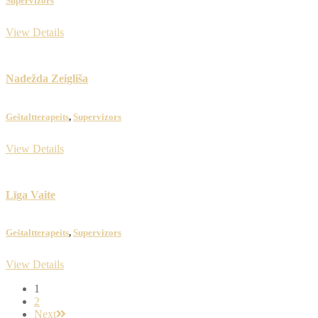
Supervizors
View Details
Nadežda Zeigliša
​Geštaltterapeits
,
Supervizors
View Details
Līga Vaite
​Geštaltterapeits
,
Supervizors
View Details
1
2
Next