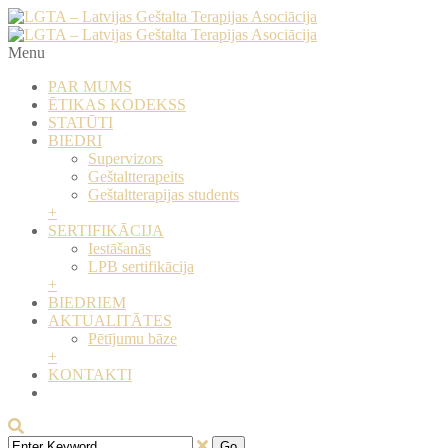
Menu
PAR MUMS
ĒTIKAS KODEKSS
STATŪTI
BIEDRI
Supervizors
​Geštaltterapeits
​Geštaltterapijas students
+
SERTIFIKĀCIJA
Iestāšanās
LPB sertifikācija
+
BIEDRIEM
AKTUALITĀTES
Pētījumu bāze
+
KONTAKTI