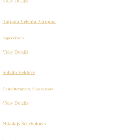
View Details
Tatjana Velenta -Griņina
Supervizors
View Details
Solvita Vektere
​Geštaltterapeits
,
Supervizors
View Details
Nikolajs Ščerbakovs