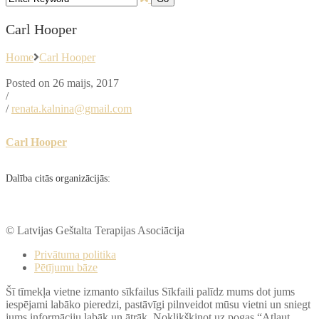
Carl Hooper
Home
Carl Hooper
Posted on 26 maijs, 2017
/
/
renata.kalnina@gmail.com
Carl Hooper
Dalība citās organizācijās:
© Latvijas Geštalta Terapijas Asociācija
Privātuma politika
Pētījumu bāze
Šī tīmekļa vietne izmanto sīkfailus Sīkfaili palīdz mums dot jums
iespējami labāko pieredzi, pastāvīgi pilnveidot mūsu vietni un sniegt
jums informāciju labāk un ātrāk. Noklikšķinot uz pogas “Atļaut