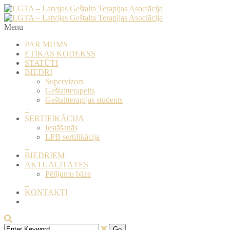
Menu
PAR MUMS
ĒTIKAS KODEKSS
STATŪTI
BIEDRI
Supervizors
​Geštaltterapeits
​Geštaltterapijas students
+
SERTIFIKĀCIJA
Iestāšanās
LPB sertifikācija
+
BIEDRIEM
AKTUALITĀTES
Pētījumu bāze
+
KONTAKTI