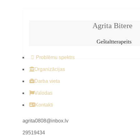
Agrita Bitere
​Geštaltterapeits
Problēmu spektrs
Organizācijas
Darba vieta
Valodas
Kontakti
agrita0808@inbox.lv
29519434