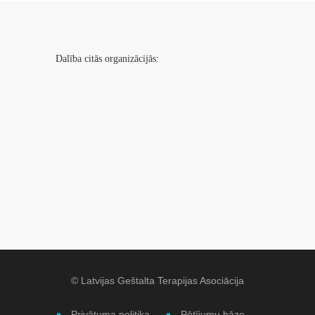
Dalība citās organizācijās:
© Latvijas Geštalta Terapijas Asociācija
Privātuma politika
Pētījumu bāze