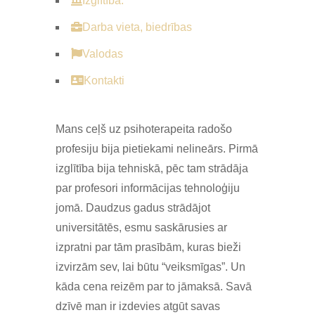
Izglītība:
Darba vieta, biedrības
Valodas
Kontakti
Mans ceļš uz psihoterapeita radošo
profesiju bija pietiekami nelineārs. Pirmā
izglītība bija tehniskā, pēc tam strādāja
par profesori informācijas tehnoloģiju
jomā. Daudzus gadus strādājot
universitātēs, esmu saskārusies ar
izpratni par tām prasībām, kuras bieži
izvirzām sev, lai būtu “veiksmīgas”. Un
kāda cena reizēm par to jāmaksā. Savā
dzīvē man ir izdevies atgūt savas