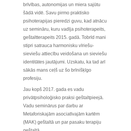
brīvības, autonomijas un miera sajūtu
šādā vidē. Savu pirmo praktisko
psihoterapijas pieredzi guvu, kad atnācu
uz semināru, kuru vadīja psihoterapeits,
geštaltterapeits 2015. gadā. Tobrīd mani
stipri satrauca harmonisku vīriešu-
sieviešu attiecību veidošana un sieviešu
identitātes jautājumi. Uzskatu, ka tad arī
sākās mans ceļš uz šo brīnišķīgo
profesiju.
Jau kopš 2017. gada es vadu
privātpsiholoģisko praksi geštaltpieejā.
Vadu seminārus par darbu ar
Metaforiskajām asociatīvajām kartēm
(MAK) geštaltā un par pasaku terapiju
geštaltā.