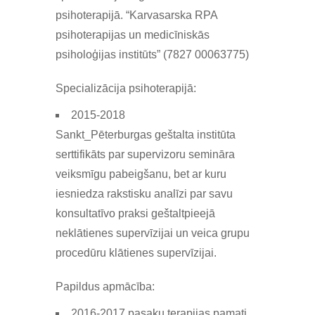
psihoterapijā. “Karvasarska RPA
psihoterapijas un medicīniskās
psiholoģijas institūts” (7827 00063775)
Specializācija psihoterapijā:
2015-2018
Sankt_Pēterburgas geštalta institūta
serttifikāts par supervizoru semināra
veiksmīgu pabeigšanu, bet ar kuru
iesniedza rakstisku analīzi par savu
konsultatīvo praksi geštaltpieejā
neklātienes supervīzijai un veica grupu
procedūru klātienes supervīzijai.
Papildus apmācība:
2016-2017 pasaku terapijas pamati