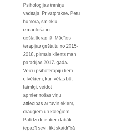
Psiholoģijas treniņu
vadītāja. Privātprakse. Pētu
humora, smieklu
izmantošanu
geštaltterapijā. Mācījos
terapijas geštaltu no 2015-
2018, pirmais klients man
parādījās 2017. gadā.
Veicu psihoterapiju tiem
cilvēkiem, kuri vēlas būt
laimīgi, veidot
apmierinošas viņu
attiecības ar tuviniekiem,
draugiem un kolēģiem.
Palīdzu klientiem labāk
iepazīt sevi, tikt skaidrībā