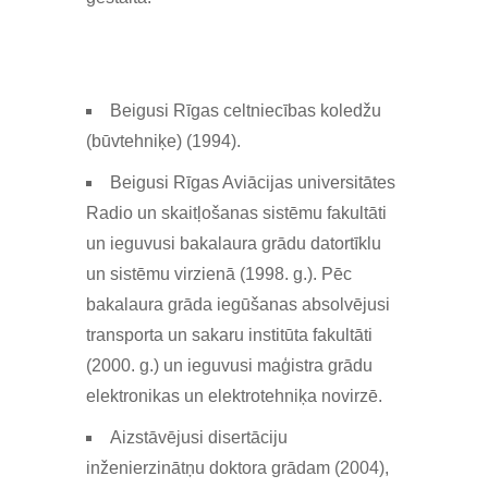
Beigusi Rīgas celtniecības koledžu
(būvtehniķe) (1994).
Beigusi Rīgas Aviācijas universitātes
Radio un skaitļošanas sistēmu fakultāti
un ieguvusi bakalaura grādu datortīklu
un sistēmu virzienā (1998. g.). Pēc
bakalaura grāda iegūšanas absolvējusi
transporta un sakaru institūta fakultāti
(2000. g.) un ieguvusi maģistra grādu
elektronikas un elektrotehniķa novirzē.
Aizstāvējusi disertāciju
inženierzinātņu doktora grādam (2004),