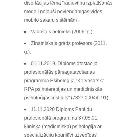
disertācijas tēma “radioviļņu izplatīšanās
modeļi nejauši neviendabīgās vidēs
mobilo sakaru sistēmām”.
Vadošais pētnieks (2006. g.).
Zinātniskais grāds profesors (2011.
g.).
01.11.2019. Diploms atestācija
profesionālās pārsagatavošanas
programmā Psiholoģija “Karvasarska
RPA psihoterapijas un medicīniskās
psiholoģijas institūts” (7827 00044191)
11.11.2020 Diploms Papildu
profesionālā programma 37.05.01
klīniskā (medicīniskā) psiholoģija ar
specializāciju kognitīvi uzvedības