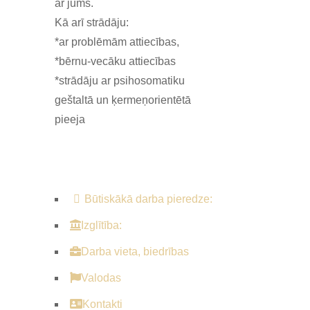
ar jums.
Kā arī strādāju:
*ar problēmām attiecības,
*bērnu-vecāku attiecības
*strādāju ar psihosomatiku
geštaltā un ķermeņorientētā
pieeja
Būtiskākā darba pieredze:
Izglītība:
Darba vieta, biedrības
Valodas
Kontakti