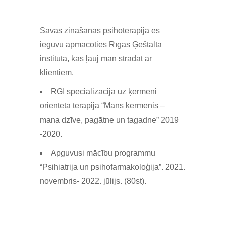
Savas zināšanas psihoterapijā es
ieguvu apmācoties Rīgas Ģeštalta
institūtā, kas ļauj man strādāt ar
klientiem.
RGI specializācija uz ķermeni
orientētā terapijā “Mans ķermenis –
mana dzīve, pagātne un tagadne” 2019
-2020.
Apguvusi mācību programmu
“Psihiatrija un psihofarmakoloģija”. 2021.
novembris- 2022. jūlijs. (80st).