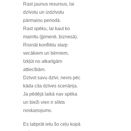
Rast jaunus resursus, lai
dzīvotu un izdzīvotu
pārmaiņu periodā.
Rast spēku, lai kaut ko
mainītu (ģimenē, biznesā).
Risināt konfliktu starp
vecākiem un bērniem.
Izkļūt no atkarīgām
attiecībām.
Dzīvot savu dzīvi, nevis pēc
kāda cita dzīves scenārija.
Ja pēdējā laikā nav spēka
un bieži vien ir slikts
noskaņojums.
Es labprāt ietu šo ceļu kopā