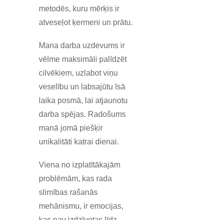
metodēs, kuru mērķis ir
atveseļot ķermeni un prātu.
Mana darba uzdevums ir
vēlme maksimāli palīdzēt
cilvēkiem, uzlabot viņu
veselību un labsajūtu īsā
laika posmā, lai atjaunotu
darba spējas. Radošums
manā jomā piešķir
unikalitāti katrai dienai.
Viena no izplatītākajām
problēmām, kas rada
slimības rašanās
mehānismu, ir emocijas,
kas nav izdzīvotas līdz