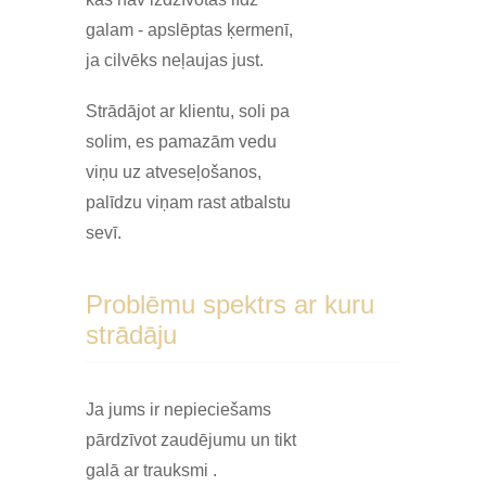
galam - apslēptas ķermenī,
ja cilvēks neļaujas just.
Strādājot ar klientu, soli pa
solim, es pamazām vedu
viņu uz atveseļošanos,
palīdzu viņam rast atbalstu
sevī.
Problēmu spektrs ar kuru
strādāju
Ja jums ir nepieciešams
pārdzīvot zaudējumu un tikt
galā ar trauksmi .