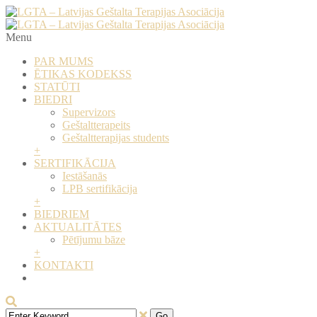
Menu
PAR MUMS
ĒTIKAS KODEKSS
STATŪTI
BIEDRI
Supervizors
​Geštaltterapeits
​Geštaltterapijas students
+
SERTIFIKĀCIJA
Iestāšanās
LPB sertifikācija
+
BIEDRIEM
AKTUALITĀTES
Pētījumu bāze
+
KONTAKTI