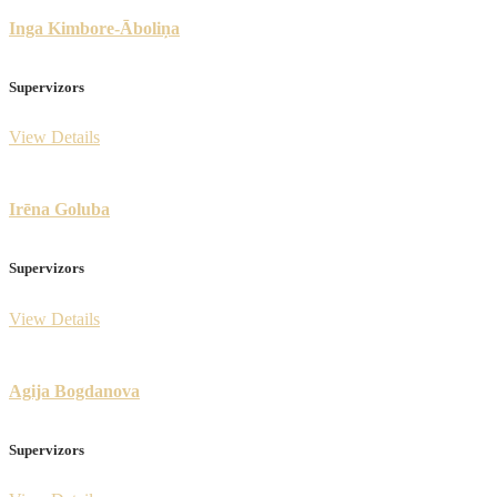
Inga Kimbore-Āboliņa
Supervizors
View Details
Irēna Goluba
Supervizors
View Details
Agija Bogdanova
Supervizors