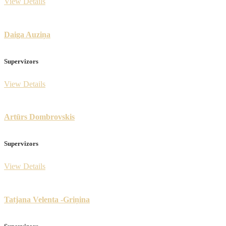
View Details
Daiga Auziņa
Supervizors
View Details
Artūrs Dombrovskis
Supervizors
View Details
Tatjana Velenta -Griņina